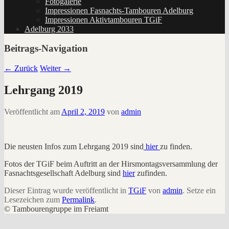
Fotogalerie
Impressionen Fasnachts-Tambouren Adelburg
Impressionen Aktivtambouren TGiF
Adelburg 2033
Beitrags-Navigation
←
Zurück
Weiter
→
Lehrgang 2019
Veröffentlicht am
April 2, 2019
von
admin
Die neusten Infos zum Lehrgang 2019 sind
hier
zu finden.
Fotos der TGiF beim Auftritt an der Hirsmontagsversammlung der
Fasnachtsgesellschaft Adelburg sind
hier
zufinden.
Dieser Eintrag wurde veröffentlicht in
TGiF
von
admin
. Setze ein
Lesezeichen zum
Permalink
.
© Tambourengruppe im Freiamt