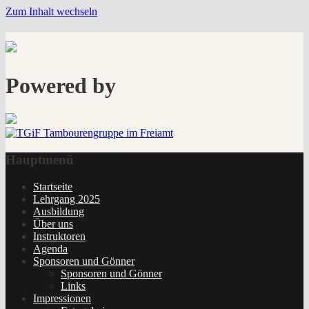
Zum Inhalt wechseln
Powered by
Hauptmenü
Startseite
Lehrgang 2025
Ausbildung
Über uns
Instruktoren
Agenda
Sponsoren und Gönner
Sponsoren und Gönner
Links
Impressionen