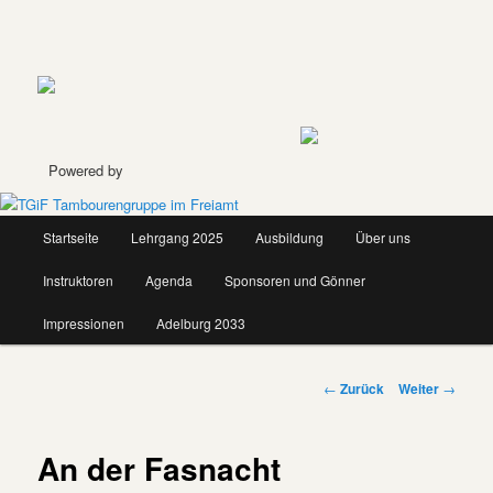
Zum
Inhalt
wechseln
Powered by
Hauptmenü
Startseite
Lehrgang 2025
Ausbildung
Über uns
Instruktoren
Agenda
Sponsoren und Gönner
Impressionen
Adelburg 2033
Beitrags-
←
Zurück
Weiter
→
Navigation
An der Fasnacht