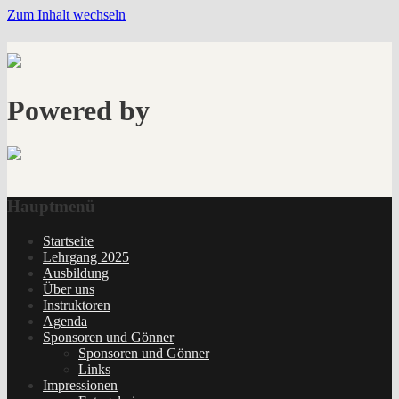
Zum Inhalt wechseln
Powered by
Hauptmenü
Startseite
Lehrgang 2025
Ausbildung
Über uns
Instruktoren
Agenda
Sponsoren und Gönner
Sponsoren und Gönner
Links
Impressionen