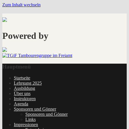
Zum Inhalt wechseln
Powered by
Hauptmenü
Startseite
Lehrgang 2025
Ausbildung
Über uns
Instruktoren
Agenda
Sponsoren und Gönner
Sponsoren und Gönner
Links
Impressionen