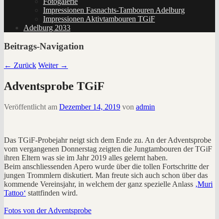
Fotogalerie
Impressionen Fasnachts-Tambouren Adelburg
Impressionen Aktivtambouren TGiF
Adelburg 2033
Beitrags-Navigation
←
Zurück
Weiter
→
Adventsprobe TGiF
Veröffentlicht am
Dezember 14, 2019
von
admin
Das TGiF-Probejahr neigt sich dem Ende zu. An der Adventsprobe
vom vergangenen Donnerstag zeigten die Jungtambouren der TGiF
ihren Eltern was sie im Jahr 2019 alles gelernt haben.
Beim anschliessenden Apero wurde über die tollen Fortschritte der
jungen Trommlern diskutiert. Man freute sich auch schon über das
kommende Vereinsjahr, in welchem der ganz spezielle Anlass
‚Muri
Tattoo‘
stattfinden wird.
Fotos von der Adventsprobe